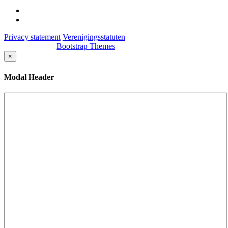
Privacy statement
Verenigingsstatuten
© Day 2015 by
Bootstrap Themes
.All Rights Reserved.
×
Modal Header