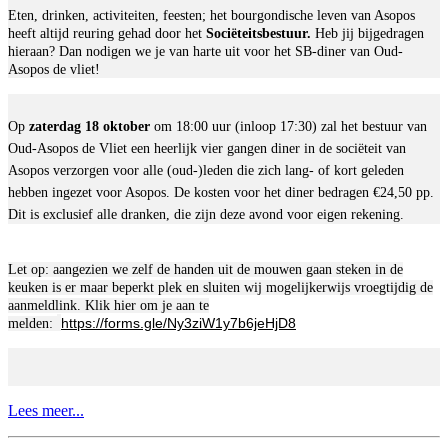
Eten, drinken, activiteiten, feesten; het bourgondische leven van Asopos
heeft altijd reuring gehad door het
Sociëteitsbestuur.
Heb jij bijgedragen
hieraan? Dan nodigen we je van harte uit voor het SB-diner van Oud-
Asopos de vliet!
Op
zaterdag 18 oktober
om 18:00 uur (inloop 17:30) zal het bestuur van
Oud-Asopos de Vliet een heerlijk vier gangen diner in de sociëteit van
Asopos verzorgen voor alle (oud-)leden die zich lang- of kort geleden
hebben ingezet voor Asopos. De kosten voor het diner bedragen €24,50 pp.
Dit is exclusief alle dranken, die zijn deze avond voor eigen rekening.
Let op: aangezien we zelf de handen uit de mouwen gaan steken in de
keuken is er maar beperkt plek en sluiten wij mogelijkerwijs vroegtijdig de
aanmeldlink. Klik hier om je aan te
https://forms.gle/Ny3ziW1y7b6jeHjD8
melden:
Lees meer...