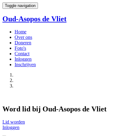
Toggle navigation
Oud-Asopos de Vliet
Home
Over ons
Doneren
Foto's
Contact
Inloggen
Inschrijven
Word lid bij Oud-Asopos de Vliet
Lid worden
Inloggen